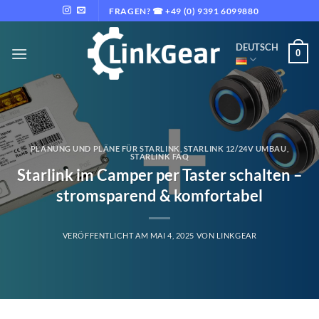
Zum
FRAGEN? ☎ +49 (0) 9391 6099880
Inhalt
springen
DEUTSCH
0
PLANUNG UND PLÄNE FÜR STARLINK
,
STARLINK 12/24V UMBAU
,
STARLINK FAQ
Starlink im Camper per Taster schalten –
stromsparend & komfortabel
VERÖFFENTLICHT AM
MAI 4, 2025
VON
LINKGEAR