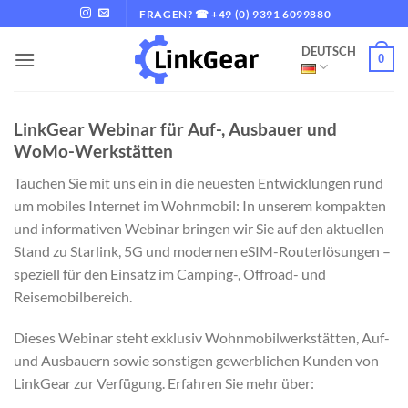
Zum
FRAGEN? ☎ +49 (0) 9391 6099880
Inhalt
DEUTSCH
springen
0
LinkGear Webinar für Auf-, Ausbauer und
WoMo-Werkstätten
Tauchen Sie mit uns ein in die neuesten Entwicklungen rund
um mobiles Internet im Wohnmobil: In unserem kompakten
und informativen Webinar bringen wir Sie auf den aktuellen
Stand zu Starlink, 5G und modernen eSIM-Routerlösungen –
speziell für den Einsatz im Camping-, Offroad- und
Reisemobilbereich.
Dieses Webinar steht exklusiv Wohnmobilwerkstätten, Auf-
und Ausbauern sowie sonstigen gewerblichen Kunden von
LinkGear zur Verfügung. Erfahren Sie mehr über: