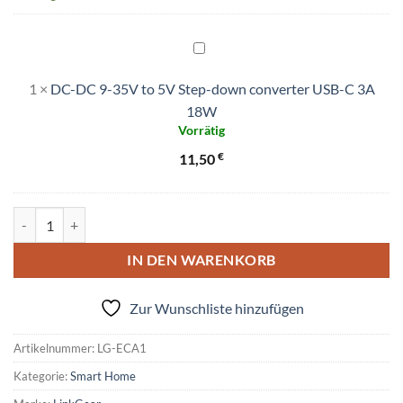
DC-
DC
1
×
DC-DC 9-35V to 5V Step-down converter USB-C 3A
9-
35V
18W
Vorrätig
to
5V
€
11,50
Step-
down
converter
CO2 Ampel für ESPHome - Multi-Sensor Board kompatibel mit Home
USB-
C
IN DEN WARENKORB
3A
18W
Zur Wunschliste hinzufügen
Artikelnummer:
LG-ECA1
Kategorie:
Smart Home