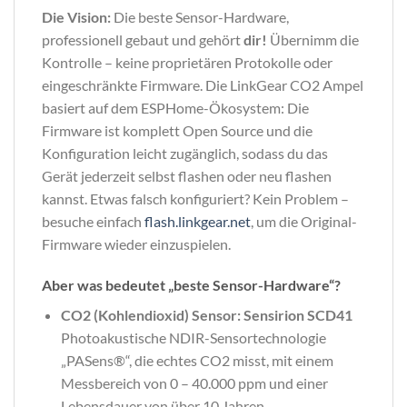
Die Vision:
Die beste Sensor-Hardware,
professionell gebaut und gehört
dir!
Übernimm die
Kontrolle – keine proprietären Protokolle oder
eingeschränkte Firmware. Die LinkGear CO2 Ampel
basiert auf dem ESPHome-Ökosystem: Die
Firmware ist komplett Open Source und die
Konfiguration leicht zugänglich, sodass du das
Gerät jederzeit selbst flashen oder neu flashen
kannst. Etwas falsch konfiguriert? Kein Problem –
besuche einfach
flash.linkgear.net
, um die Original-
Firmware wieder einzuspielen.
Aber was bedeutet „beste Sensor-Hardware“?
CO2 (Kohlendioxid) Sensor: Sensirion SCD41
Photoakustische NDIR-Sensortechnologie
„PASens®“, die echtes CO2 misst, mit einem
Messbereich von 0 – 40.000 ppm und einer
Lebensdauer von über 10 Jahren.