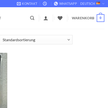
KONTAKT
WHATSAPP
DEUTSCH
WARENKORB
T
0
ste
gen