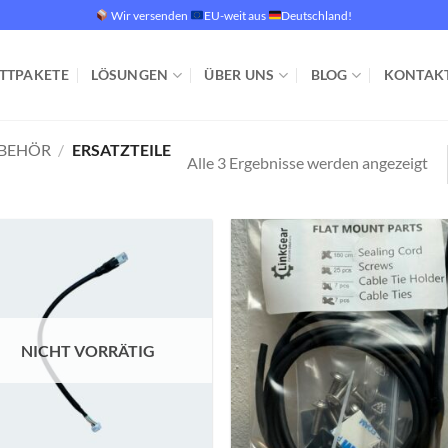
Wir versenden
EU-weit aus
Deutschland!
TTPAKETE
LÖSUNGEN
ÜBER UNS
BLOG
KONTAK
UBEHÖR
/
ERSATZTEILE
Alle 3 Ergebnisse werden angezeigt
Zur
Zur
Wunschliste
Wunschli
hinzufügen
hinzufü
NICHT VORRÄTIG