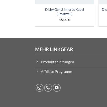
Dishy Gen 2 inneres Kabel
Dis
(Ersatzteil)
15,00
€
MEHR LINKGEAR
Produktanleitungen
Affiliate Programm