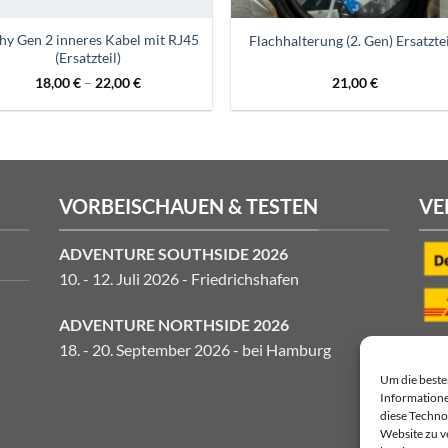
hy Gen 2 inneres Kabel mit RJ45
Flachhalterung (2. Gen) Ersatzte
(Ersatzteil)
18,00
€
–
22,00
€
21,00
€
VORBEISCHAUEN & TESTEN
VE
ADVENTURE SOUTHSIDE 2026
10. - 12. Juli 2026 - Friedrichshafen
ADVENTURE NORTHSIDE 2026
18. - 20. September 2026 - bei Hamburg
Um die beste
Informatione
diese Technol
Website zu v