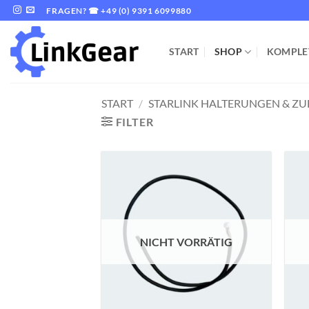
Zum
FRAGEN? ☎ +49 (0) 9391 6099880
Inhalt
springen
START
SHOP
KOMPLE
START
/
STARLINK HALTERUNGEN & Z
FILTER
Zur
Wunschliste
hinzufügen
NICHT VORRÄTIG