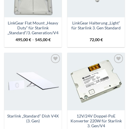
LinkGear Flat Mount „Heavy
LinkGear Halterung „Light“
Duty“ für Starlink
für Starlink 3. Gen Standard
„Standard“/3. Generation/V4
495,00
€
–
545,00
€
72,00
€
Zur
Zur
Wunschliste
Wunschliste
hinzufügen
hinzufügen
Starlink „Standard“ Dish V4X
12V/24V Doppel-PoE
(3. Gen)
Konverter 220W für Starlink
3. Gen/V4