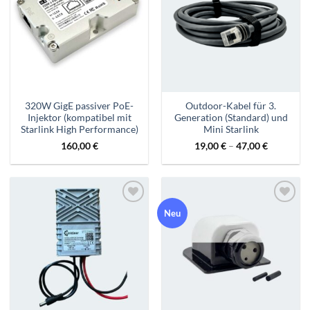
hinzufügen
hinzufügen
320W GigE passiver PoE-
Outdoor-Kabel für 3.
Injektor (kompatibel mit
Generation (Standard) und
Starlink High Performance)
Mini Starlink
160,00
€
19,00
€
–
47,00
€
Zur
Zur
Neu
Wunschliste
Wunschliste
hinzufügen
hinzufügen