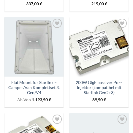
337,00
€
215,00
€
Zur
Zur
Wunschliste
Wunschliste
hinzufügen
hinzufügen
Flat Mount für Starlink –
200W GigE passiver PoE-
Camper/Van Komplettset 3.
Injektor (kompatibel mit
Gen/V4
Starlink Gen2+3)
Ab
Von
1.193,50
€
89,50
€
Zur
Zur
Wunschliste
Wunschliste