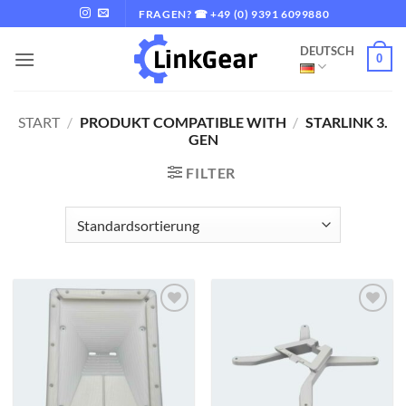
Zum
FRAGEN? ☎ +49 (0) 9391 6099880
Inhalt
DEUTSCH
springen
0
START
/
PRODUKT COMPATIBLE WITH
/
STARLINK 3.
GEN
FILTER
Zur
Zur
Wunschliste
Wunschliste
hinzufügen
hinzufügen