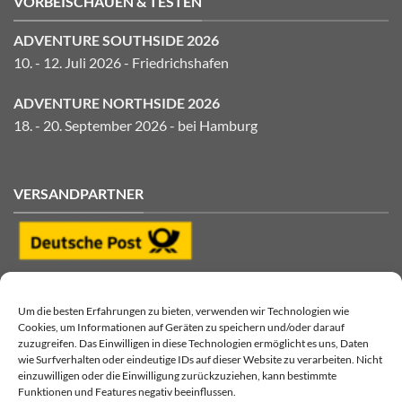
VORBEISCHAUEN & TESTEN
ADVENTURE SOUTHSIDE 2026
10. - 12. Juli 2026 - Friedrichshafen
ADVENTURE NORTHSIDE 2026
18. - 20. September 2026 - bei Hamburg
VERSANDPARTNER
Um die besten Erfahrungen zu bieten, verwenden wir Technologien wie
Cookies, um Informationen auf Geräten zu speichern und/oder darauf
zuzugreifen. Das Einwilligen in diese Technologien ermöglicht es uns, Daten
wie Surfverhalten oder eindeutige IDs auf dieser Website zu verarbeiten. Nicht
einzuwilligen oder die Einwilligung zurückzuziehen, kann bestimmte
Funktionen und Features negativ beeinflussen.